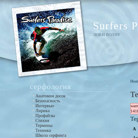
Surfers P
ЛОВИ ВОЛНУ
Hom
серфология
Т
Анатомия досок
Безопасность
Интервью
warn
Лирика
141
Профайлы
Те
Стихия
Термины
A
Техника
Школа серфинга
Ae