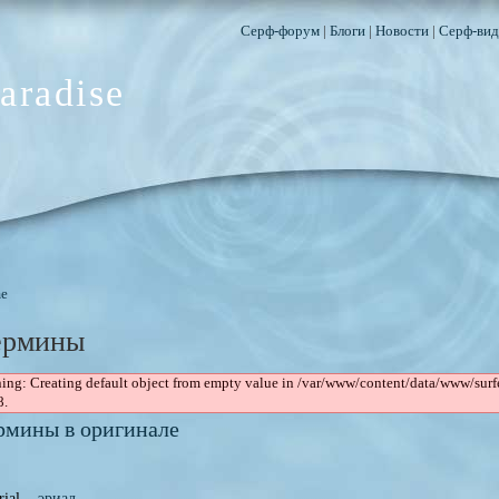
Серф-форум
|
Блоги
|
Новости
|
Серф-вид
aradise
e
ермины
ing: Creating default object from empty value in /var/www/content/data/www/su
8.
рмины в оригинале
rial -
эриал