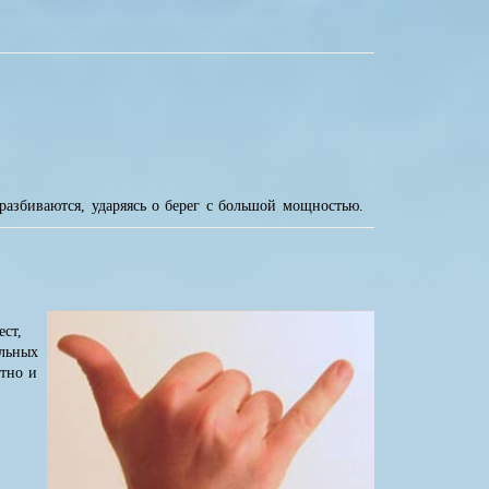
азбиваются, ударяясь о берег с большой мощностью.
ест,
альных
стно и