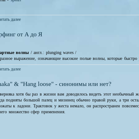
итать далее
рфинг от А до Я
артные волны
/ англ.: plunging waves /
разное выражение, означающие высокие полые волны, которые быстро р
итать далее
haka" & "Hang loose" - синонимы или нет?
верняка хотя бы раз в жизни вам доводилось видеть этот необычный ж
гда подняты большой палец и мизинец обычно правой руки, а три ост
ижаты к ладони. Трактовок у жеста немало, он распространен повсеме
него множество сфер применения.