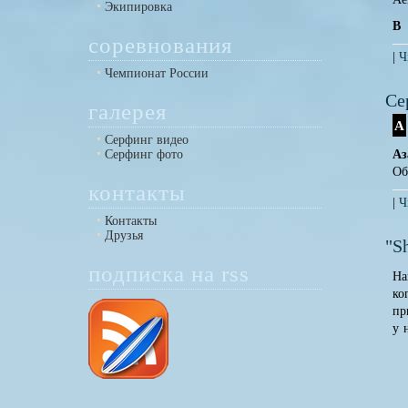
Экипировка
B
соревнования
|
Ч
Чемпионат России
Се
галерея
А
Серфинг видео
Серфинг фото
Аз
Об
контакты
|
Ч
Контакты
Друзья
"S
подписка на rss
На
ко
пр
у 