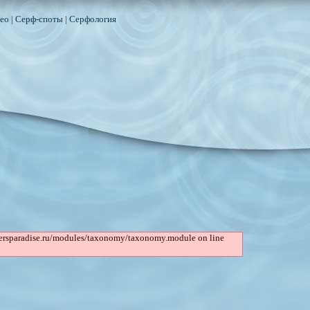
ео
|
Серф-споты
|
Серфология
rfersparadise.ru/modules/taxonomy/taxonomy.module on line