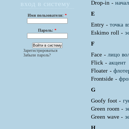
вход в систему
Drop-in -
начал
E
Имя пользователя:
*
Entry -
точка в
Пароль:
*
Eskimo roll -
э
F
Зарегистрироваться
Face -
лицо во
Забыли пароль?
Flick -
акцент
Floater -
флоте
Frontside -
фро
G
Goofy foot -
гу
Green room -
з
Green wave -
з
H