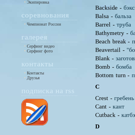
Экипировка
Backside -
бэк
соревнования
Balsa -
бальза
Barrel -
труба
Чемпионат России
Bathymetry -
б
галерея
Beach break -
Серфинг видео
Beavertail -
"б
Серфинг фото
Blank -
заготов
контакты
Bomb -
бомба
Контакты
Bottom turn -
п
Друзья
C
подписка на rss
Crest -
гребень
Cant -
кант
Cutback -
катб
D