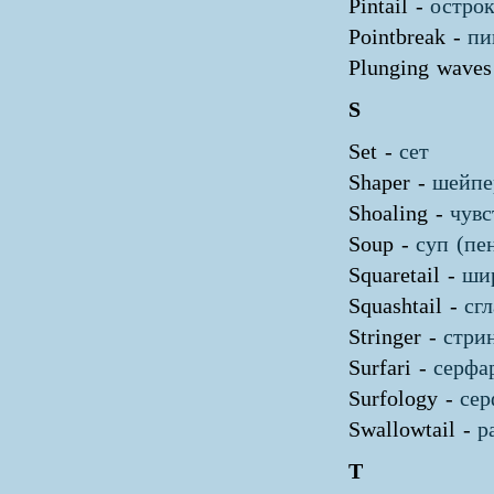
Pintail -
остро
Pointbreak -
пи
Plunging waves
S
Set -
сет
Shaper -
шейпе
Shoaling -
чувс
Soup -
суп (пе
Squaretail -
ши
Squashtail -
сг
Stringer -
стри
Surfari -
серфа
Surfology -
сер
Swallowtail -
р
T