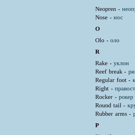
Neopren -
неоп
Nose -
нос
O
Olo -
оло
R
Rake -
уклон
Reef break -
ри
Regular foot -
Right -
правос
Rocker -
рокер
Round tail -
кр
Rubber arms -
P