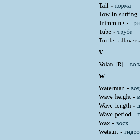
Tail -
корма
Tow-in surfing
Trimming -
тр
Tube -
труба
Turtle rollover
V
Volan [R] -
вол
W
Waterman -
во
Wave height -
Wave length -
Wave period -
Wax -
воск
Wetsuit -
гидр