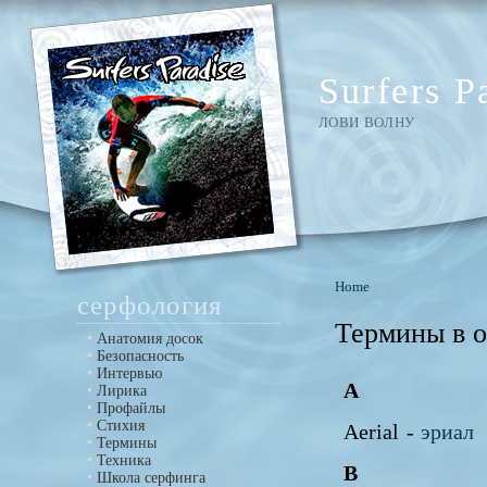
Surfers P
ЛОВИ ВОЛНУ
Home
серфология
Термины в 
Анатомия досок
Безопасность
Интервью
A
Лирика
Профайлы
Стихия
Aerial -
эриал
Термины
Техника
B
Школа серфинга