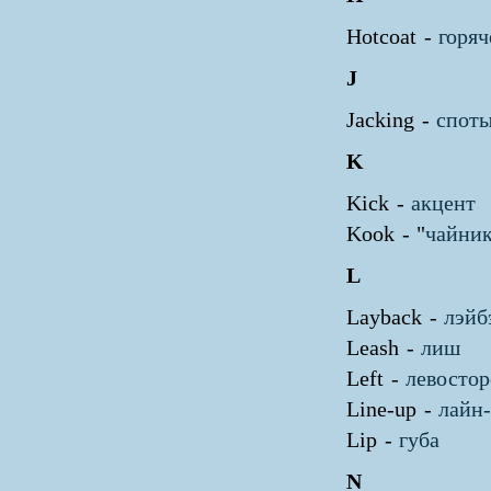
Hotcoat -
горя
J
Jacking -
спот
K
Kick -
акцент
Kook - "
чайни
L
Layback -
лэйб
Leash -
лиш
Left -
левостор
Line-up -
лайн-
Lip -
губа
N