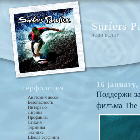
Surfers P
ЛОВИ ВОЛНУ
16 january,
серфология
Поддержи за
Анатомия досок
Безопасность
фильма The
Интервью
Лирика
Профайлы
Стихия
Термины
Техника
Школа серфинга