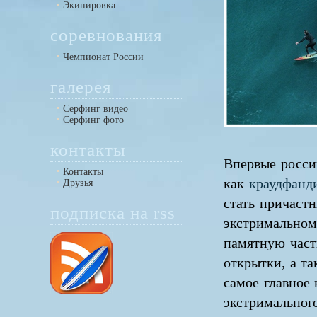
Экипировка
соревнования
Чемпионат России
галерея
Серфинг видео
Серфинг фото
контакты
Впервые росси
Контакты
как
краудфанд
Друзья
стать причаст
подписка на rss
экстримальном
памятную част
открытки, а т
самое главное 
экстримальног