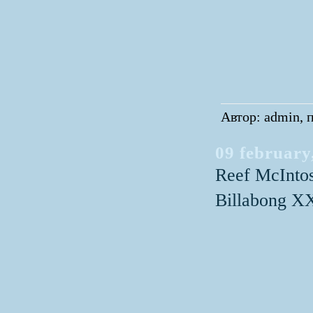
Автор: admin, п
09 february
Reef McIntos
Billabong X