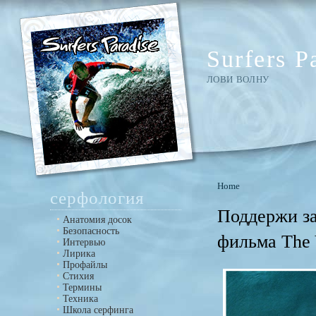
Surfers P
ЛОВИ ВОЛНУ
Home
серфология
Поддержи за
Анатомия досок
Безопасность
фильма The
Интервью
Лирика
Профайлы
Стихия
Термины
Техника
Школа серфинга