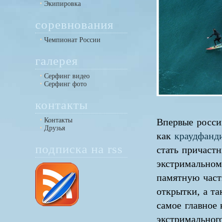
Экипировка
соревнования
Чемпионат России
галерея
Серфинг видео
Серфинг фото
контакты
Контакты
Впервые росси
Друзья
как
краудфанд
подписка на rss
стать причаст
экстримальном
памятную част
открытки, а т
самое главное 
экстримальног