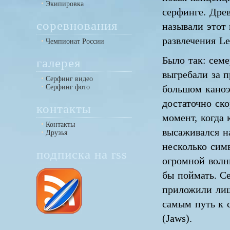
Экипировка
серфинге. Дре
соревнования
называли этот
развлечения Le
Чемпионат России
Было так: сем
галерея
выгребали за 
Серфинг видео
Серфинг фото
большом каноэ
достаточно ско
контакты
момент, когда 
Контакты
высаживался н
Друзья
несколько сим
подписка на rss
огромной волн
бы поймать. Се
приложили лиш
самым путь к 
(Jaws).