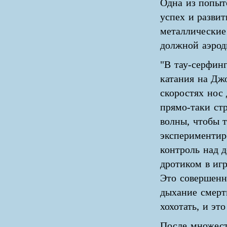
Одна из попыт
успех и разви
металлические
должной аэрод
"В тау-серфинг
катания на Джо
скоростях нос
прямо-таки ст
волны, чтобы т
экспериментир
контроль над д
дротиком в игр
Это совершенн
дыхание смерти
хохотать, и это
После множест