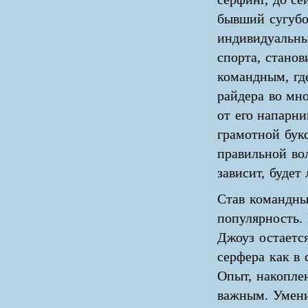
бывший сугуб
индивидуальн
спорта, станов
командным, гд
райдера во мн
от его напарни
грамотной букс
правильной вол
зависит, будет
Став командны
популярность.
Джоуз остаетс
серфера как в
Опыт, накопле
важным. Умени