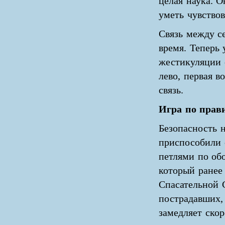
целая наука. 
уметь чувствов
Связь между с
время. Теперь 
жестикуляции о
лево, первая в
связь.
Игра по прав
Безопасность 
приспособили 
петлями по об
который ранее
Спасательной 
пострадавших,
замедляет ско