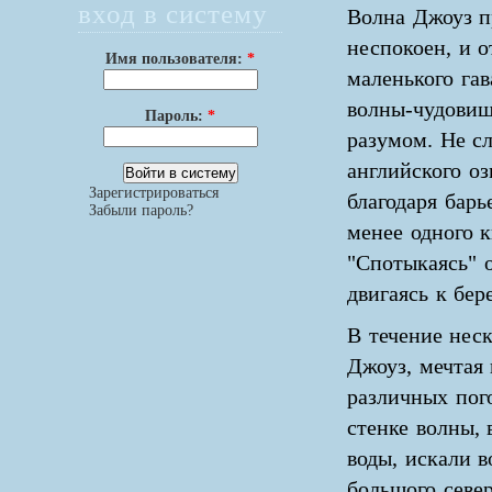
вход в систему
Волна Джоуз п
неспокоен, и о
Имя пользователя:
*
маленького га
волны-чудовищ
Пароль:
*
разумом. Не сл
английского о
Зарегистрироваться
благодаря бар
Забыли пароль?
менее одного 
"Спотыкаясь" 
двигаясь к бер
В течение нес
Джоуз, мечтая
различных пог
стенке волны,
воды, искали в
большого север