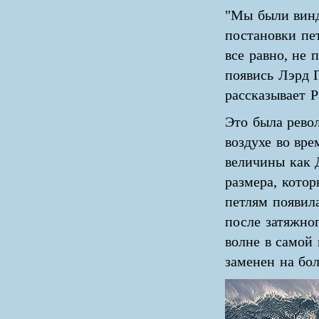
"Мы были винд
постановки пет
все равно, не 
появись Лэрд Г
рассказывает 
Это была рево
воздухе во вре
величины как 
размера, котор
петлям появила
после затяжног
волне в самой 
заменен на бо