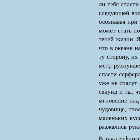
ли тебя спасти
следующей во
осознавая при 
может стать п
твоей жизни. Я
что в океане н
ту сторону, их
метр рухнувше
спасти серфера
уже не спасут 
секунд и ты, ч
мгновение над
чудовище, спос
маленьких кусо
разжались руки
В тау-серфинг