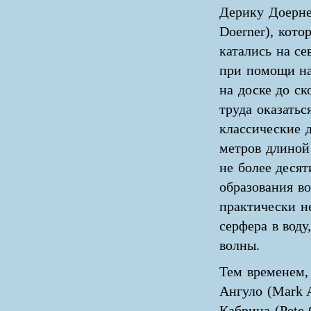
Дерику Доерне
Doerner), кото
катались на с
при помощи на
на доске до ск
труда оказатьс
классические д
метров длиной 
не более деся
образования в
практически н
серфера в воду
волны.
Тем временем,
Ангуло (Mark 
Кабрина (Pete