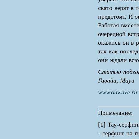
свято верят в 
предстоит. И о
Работая вместе
очередной встр
окажись он в 
так как после
они ждали всю
Статью подго
Гавайи, Мауи
www.onwave.ru
_____________
Примечание:
[1] Тау-серфинг
- серфинг на г