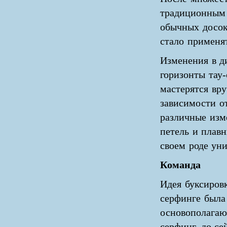
традиционным 
обычных досок
стало применят
Изменения в д
горизонты тау-
мастерятся вр
зависимости о
различные изм
петель и плав
своем роде ун
Команда
Идея буксировк
серфинге была
основополага
серфинг, до се