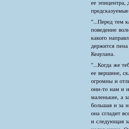
ее эпицентра,
предсказуемые
"...Перед тем 
поведение волн
какого направл
держится пена
Кеаулана.
"...Когда же т
ее вершине, с
огромны и отли
они-то нам и 
маленькие, а з
большая и за н
она сгладит вс
и следующая за