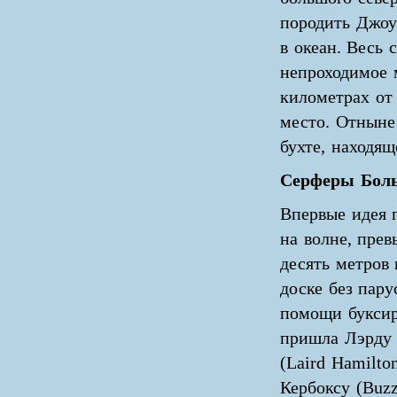
породить Джоу
в океан. Весь 
непроходимое 
километрах от
место. Отныне
бухте, находящ
Серферы Бол
Впервые идея 
на волне, пр
десять метров 
доске без пару
помощи буксир
пришла Лэрду
(Laird Hamilton
Кербоксу (Buzz