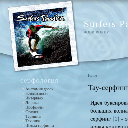
Surfers P
ЛОВИ ВОЛНУ
Home
серфология
Тау-серфинг
Анатомия досок
Безопасность
Интервью
Идея буксиров
Лирика
Профайлы
больших волнах
Стихия
Термины
серфинг
[1]
- э
Техника
Школа серфинга
новая концепц