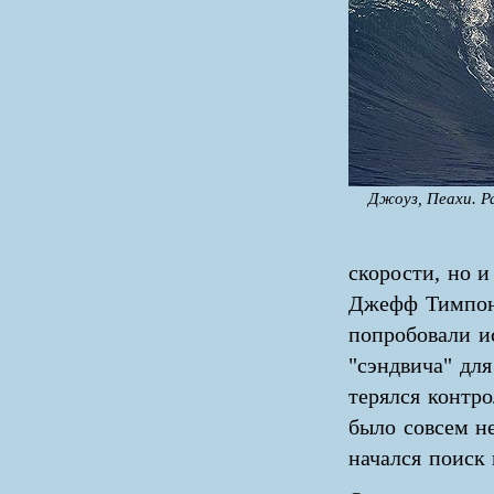
Джоуз, Пеахи. 
скорости, но и
Джефф Тимпоне
попробовали и
"сэндвича" для
терялся контро
было совсем н
начался поиск