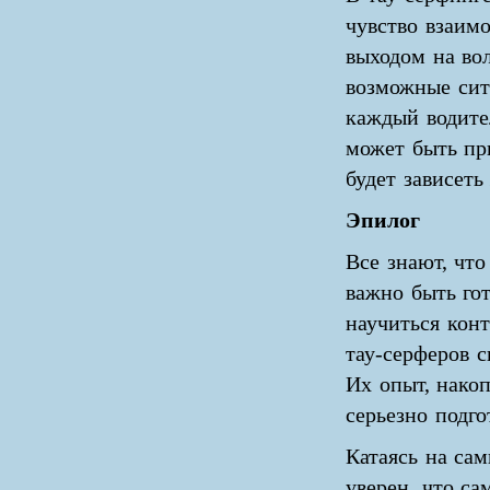
чувство взаим
выходом на во
возможные сит
каждый водител
может быть пр
будет зависеть
Эпилог
Все знают, что
важно быть го
научиться кон
тау-серферов с
Их опыт, нако
серьезно подго
Катаясь на са
уверен, что с