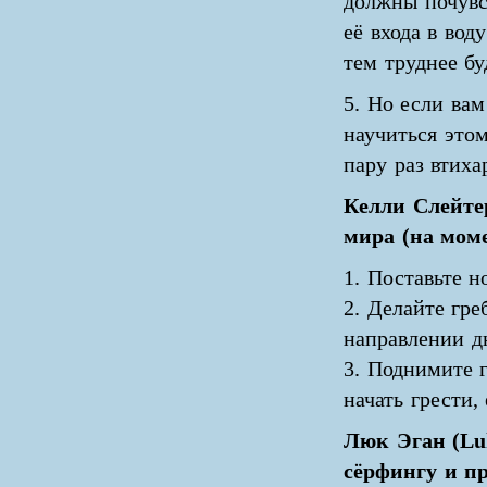
должны почувс
её входа в вод
тем труднее бу
5. Но если ва
научиться этом
пару раз втиха
Келли Слейтер
мира (на моме
1. Поставьте н
2. Делайте гре
направлении д
3. Поднимите г
начать грести,
Люк Эган (Lu
сёрфингу и пр