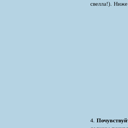
свелла!). Ниж
4.
Почувствуйт