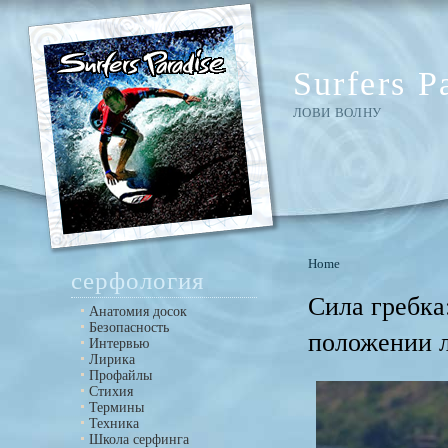
Surfers P
ЛОВИ ВОЛНУ
Home
серфология
Сила гребка
Анатомия досок
Безопасность
положении л
Интервью
Лирика
Профайлы
Стихия
Термины
Техника
Школа серфинга