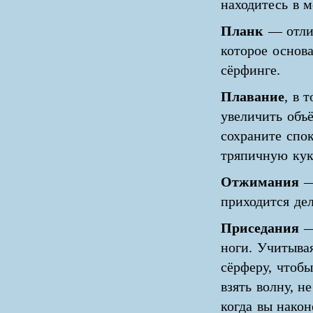
находитесь в м
Планк
— отлич
которое основ
сёрфинге.
Плавание
, в 
увеличить объё
сохраните спок
тряпичную кук
Отжимания
— 
приходится дел
Приседания
—
ноги. Учитыва
сёрферу, чтобы
взять волну, н
когда вы након