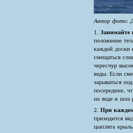
Автор фото: Д
1.
Занимайте 
положение тела
каждой доски е
смещаться слиш
чересчур высок
воды. Если см
зарываться под
посередине, чт
на воде и шла 
2.
При каждом
приходится ви
цыплята крыль