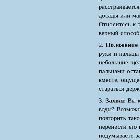
расстраивается
досады или маш
Относитесь к 
верный способ 
2.
Положение 
руки и пальцы
небольшие щел
пальцами оста
вместе, ощуще
стараться держ
3.
Захват.
Вы к
воды? Возможн
повторить тако
перенести его 
подумываете за