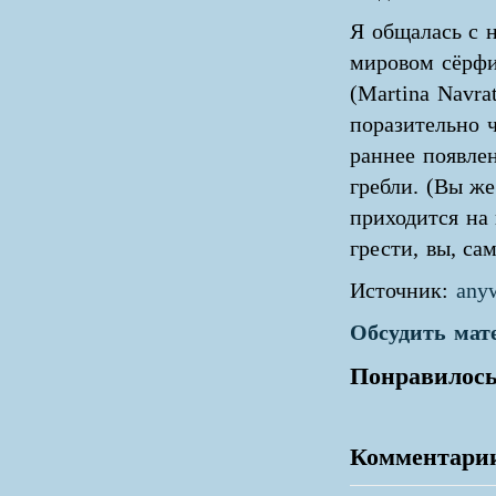
Я общалась с 
мировом сёрфи
(Martina Navra
поразительно ч
раннее появле
гребли. (Вы же
приходится на
грести, вы, са
Источник:
anyw
Обсудить мат
Понравилось
Комментари