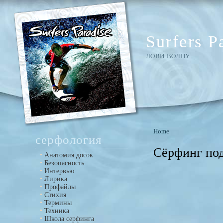
Surfers P
ЛОВИ ВОЛНУ
Home
серфология
Сёрфинг по
Анатомия досок
Безопасность
Интервью
Лирика
Профайлы
Стихия
Термины
Техника
Школа серфинга