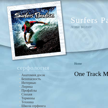
Surfers P
ЛОВИ ВОЛНУ
Home
серфология
One Track M
Анатомия досок
Безопасность
Интервью
Лирика
Профайлы
Стихия
Термины
Техника
Школа серфинга