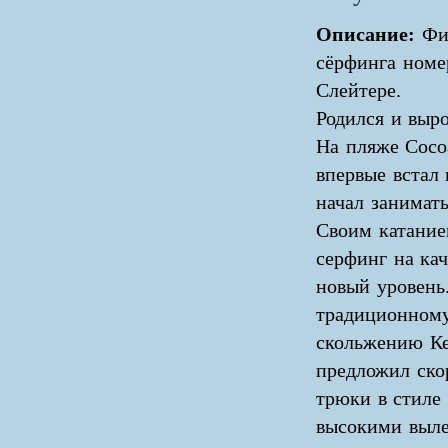
Описание:
Фил
сёрфинга номе
Слейтере.
Родился и выр
На пляже Coco
впервые встал 
начал занимат
Своим катание
серфинг на ка
новый уровень
традиционном
скольжению Ке
предложил ско
трюки в стиле 
высокими выл