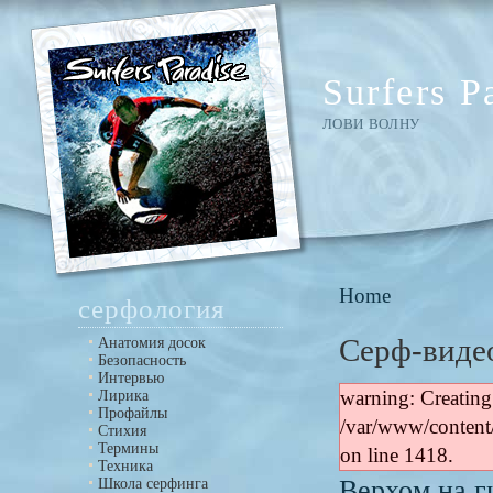
Surfers P
ЛОВИ ВОЛНУ
Home
серфология
Серф-виде
Анатомия досок
Безопасность
Интервью
Лирика
warning: Creating
Профайлы
/var/www/content
Стихия
Термины
on line 1418.
Техника
Школа серфинга
Верхом на ги