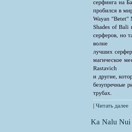
серфинга на Ба
пробился в ми
Wayan "Betet" 
Shades of Bali
серферов, но 
волне
лучших серфер
магическое мес
Rastavich
и другие, кот
безупречные р
трубах.
|
Читать далее
Ka Nalu Nui 