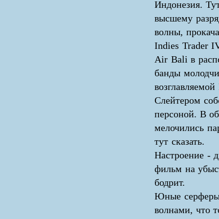
Индонезия. Тут
высшему разря
волны, прокач
Indies Trader I
Air Bali в рас
банды молодчи
возглавляемой
Слейтером соб
персоной. В о
мелочились па
тут сказать.
Настроение - 
фильм на убыс
бодрит.
Юные серферы 
волнами, что т