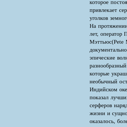
которое посто
привлекает сер
уголков земног
На протяжении
лет, оператор 
Мэттьюс(Pete 
документально
эпические вол
разнообразный
которые украш
необычный ост
Индийском оке
показал лучши
серферов наря
жизни и сущно
оказалось, бол