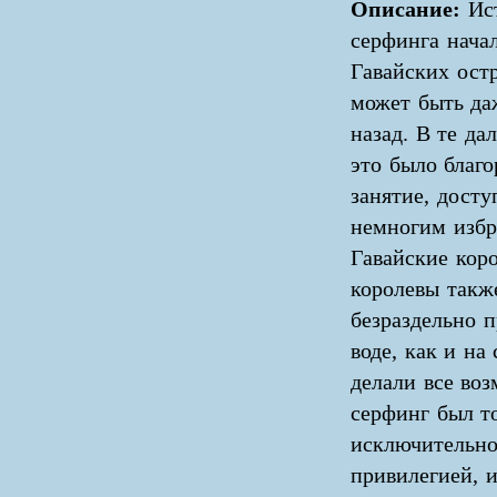
Описание:
Ис
серфинга начал
Гавайских остр
может быть да
назад. В те да
это было благо
занятие, досту
немногим изб
Гавайские кор
королевы такж
безраздельно 
воде, как и на
делали все во
серфинг был т
исключительн
привилегией, и