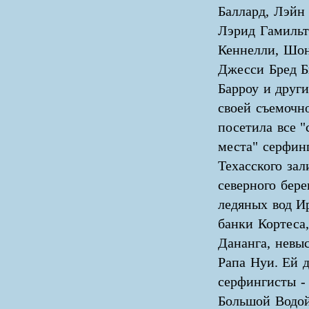
Баллард, Лэйн
Лэрид Гамильт
Кеннелли, Шон
Джесси Бред Б
Барроу и други
своей съемочн
посетила все "
места" серфинг
Техасского зал
северного бере
ледяных вод И
банки Кортеса,
Дананга, невы
Рапа Нуи. Ей 
серфингисты -
Большой Водой