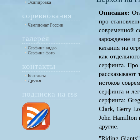
Экипировка
Описание:
От
соревнования
про становлен
Чемпионат России
современной с
галерея
зарождение и 
катания на ог
Серфинг видео
Серфинг фото
как отдельного
контакты
серфинга. Про 
рассказывают т
Контакты
Друзья
истоков совре
серфинга и лег
подписка на rss
серфинга: Greg 
Clark, Gerry Lo
John Hamilton
другие.
"Riding Giants"