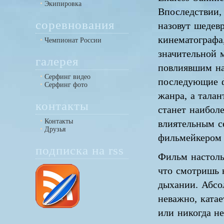
Экипировка
Впоследствии,
соревнования
назовут шедев
кинематографа
Чемпионат России
значительной 
галерея
повлиявшим на
Серфинг видео
последующие 
Серфинг фото
жанра, а тала
контакты
станет наибол
Контакты
влиятельным с
Друзья
фильмейкером
подписка на rss
Фильм настоль
что смотришь 
дыхании. Абс
неважно, катае
или никогда н