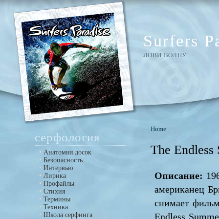
Surfers P
ЛОВИ ВОЛНУ
Home
серфология
The Endless
Анатомия досок
Безопасность
Интервью
Описание:
196
Лирика
Профайлы
американец Бр
Стихия
Термины
снимает фильм
Техника
Школа серфинга
Endless Summe