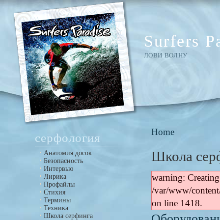
Surfers P
ЛОВИ ВОЛНУ
Home
серфология
Школа сер
Анатомия досок
Безопасность
Интервью
Лирика
warning: Creating
Профайлы
/var/www/content
Стихия
Термины
on line 1418.
Техника
Школа серфинга
Оборудован