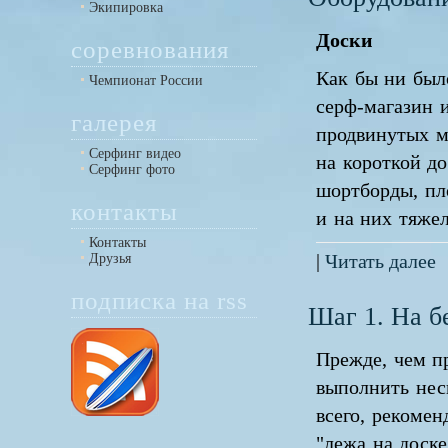
Экипировка
Доски
соревнования
Как бы ни был
Чемпионат России
серф-магазин 
галерея
продвинутых мо
Серфинг видео
на короткой д
Серфинг фото
шортборды, пл
контакты
и на них тяжел
Контакты
Друзья
|
Читать далее
подписка на rss
Шаг 1. На б
Прежде, чем пр
выполнить нес
всего, рекомен
"лежа на доске