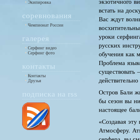
экзотичного ви
Экипировка
встать на доск
соревнования
Вас ждут волн
Чемпионат России
восхитительны
уроки серфинг
галерея
русских инстр
Серфинг видео
Серфинг фото
обучения как 
Проблема языко
контакты
существовать 
Контакты
действительно
Друзья
Остров Бали ж
подписка на rss
бы сезон вы н
настоящее бал
«Создавая эту 
Атмосферу. Ат
серфера, вы с