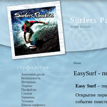
Surfers P
ЛОВИ ВОЛНУ
Home
серфология
EasySurf - 
Анатомия досок
Безопасность
Интервью
Easy Surf
– пе
Лирика
Профайлы
Стихия
Открытие перв
Термины
событие поист
Техника
Школа серфинга