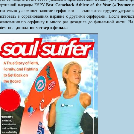
ортивной награды ESPY
Best Comeback Athlete of the Year («Лучшее
ачительно усложняет занятие серфингом — становится труднее удержива
аствовать в соревнованиях наравне с другими серферами. После несча
ревнования по серфингу и много раз доходила до финальной части. На 
ntest она
дошла по четвертьфинала
.