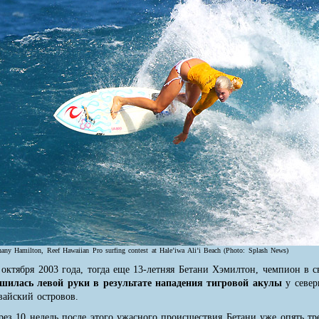
hany Hamilton, Reef Hawaiian Pro surfing contest at Hale’iwa Ali’i Beach (Photo: Splash News)
 октября 2003 года, тогда еще 13-летняя Бетани Хэмилтон, чемпион в с
шилась левой руки в результате нападения тигровой акулы
у север
вайский островов.
рез 10 недель после этого ужасного происшествия Бетани уже опять тр