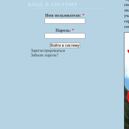
вход в систему
сп
зн
Имя пользователя:
*
уч
со
co
Пароль:
*
Зарегистрироваться
Забыли пароль?