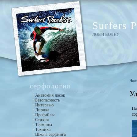
Surfers P
ЛОВИ ВОЛНУ
Hom
серфология
Уд
Анатомия досок
Безопасность
Интервью
На
Лирика
со
Профайлы
Стихия
Термины
Техника
Школа серфинга