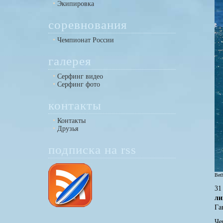
Экипировка
соревнования
Чемпионат России
галерея
Серфинг видео
Серфинг фото
контакты
Контакты
Друзья
подписка на rss
Bet
31
ли
Га
Че