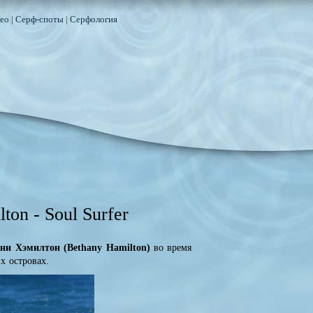
ео
|
Серф-споты
|
Серфология
on - Soul Surfer
ни Хэмилтон (Bethany Hamilton)
во время
х островах.