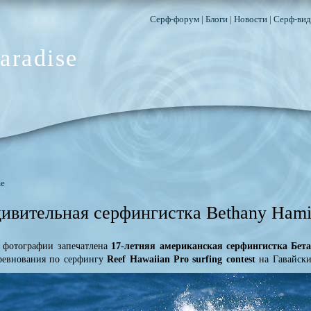
Серф-форум
|
Блоги
|
Новости
|
Серф-вид
aradise
e
ивительная серфингистка Bethany Hamilt
 фотографии запечатлена
17-летняя американская серфингистка Бета
ревнования по серфингу
Reef Hawaiian Pro surfing contest
на Гавайски