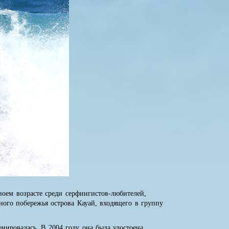
воем возрасте среди серфингистов-любителей,
ного побережья острова Кауай, входящего в группу
енировалась. В 2004 году она была удостоена