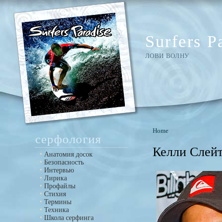
Surfers P
ЛОВИ ВОЛНУ
Home
серфология
Келли Слейт
Анатомия досок
Безопасность
Интервью
Лирика
Профайлы
Стихия
Термины
Техника
Школа серфинга