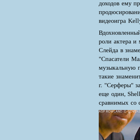
доходов ему п
продюсировани
видеоигра Kelly
Вдохновленный
роли актера и
Слейда в знам
"Спасатели Мал
музыкальную г
такие знамени
г. "Серферы" з
еще один, Shel
сравнимых со 