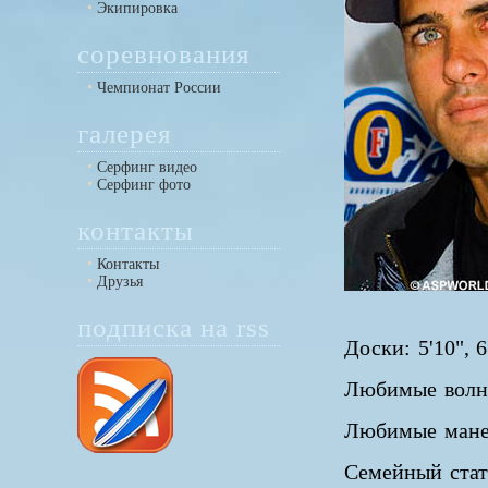
Экипировка
соревнования
Чемпионат России
галерея
Серфинг видео
Серфинг фото
контакты
Контакты
Друзья
подписка на rss
Доски: 5'10", 6'
Любимые волны
Любимые мане
Семейный стату