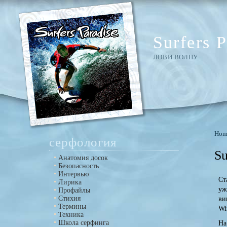
Surfers P
ЛОВИ ВОЛНУ
Hom
серфология
Su
Анатомия досок
Безопасность
Интервью
Ст
Лирика
уж
Профайлы
Стихия
ви
Термины
Wi
Техника
Школа серфинга
На