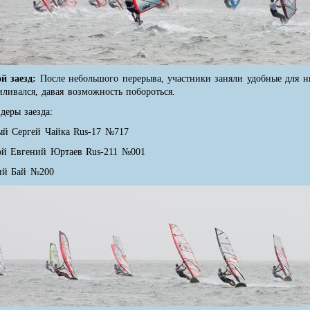
ой заезд:
После небольшого перерыва, участники заняли удобные для ни
иливался, давая возможность побороться.
деры заезда:
ый Сергей Чайка Rus-17 №717
ой Евгений Юртаев Rus-211 №001
ий Бай №200