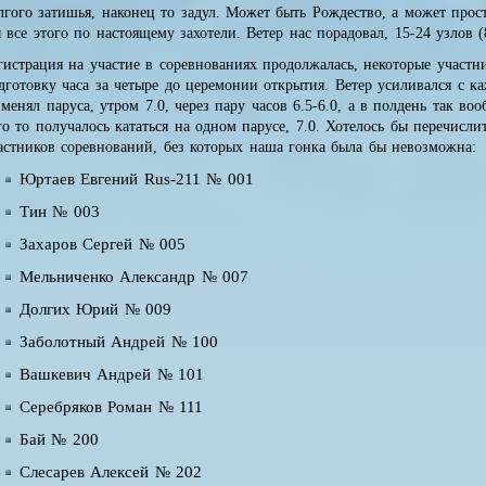
лгого затишья, наконец то задул. Может быть Рождество, а может прос
 все этого по настоящему захотели. Ветер нас порадовал, 15-24 узлов (
гистрация на участие в соревнованиях продолжалась, некоторые участн
дготовку часа за четыре до церемонии открытия. Ветер усиливался с к
 менял паруса, утром 7.0, через пару часов 6.5-6.0, а в полдень так воо
го то получалось кататься на одном парусе, 7.0. Хотелось бы перечисл
астников соревнований, без которых наша гонка была бы невозможна:
Юртаев Евгений Rus-211 № 001
Тин № 003
Захаров Сергей № 005
Мельниченко Александр № 007
Долгих Юрий № 009
Заболотный Андрей № 100
Вашкевич Андрей № 101
Серебряков Роман № 111
Бай № 200
Слесарев Алексей № 202