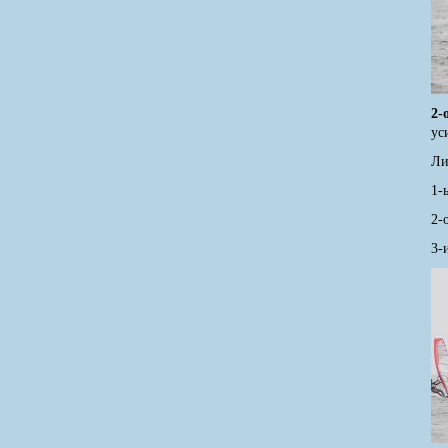
2-
ус
Ли
1-
2-
3-