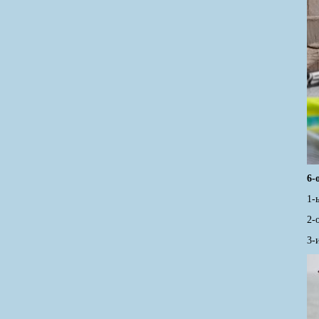
6-
1-
2-
3-