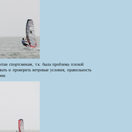
читан спортсменам, т.к. была проблема плохой
ать и проверить ветровые условия, правильность
рии.