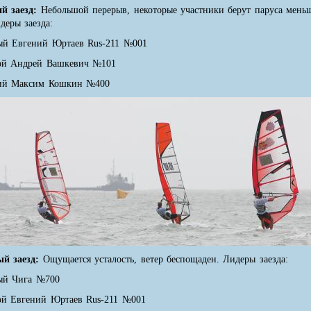
ий заезд:
Небольшой перерыв, некоторые участники берут паруса меньше
деры заезда:
ый Евгений Юртаев Rus-211 №001
ой Андрей Вашкевич №101
ий Максим Кошкин №400
ый заезд:
Ощущается усталость, ветер беспощаден. Лидеры заезда:
ый Чига №700
ой Евгений Юртаев Rus-211 №001