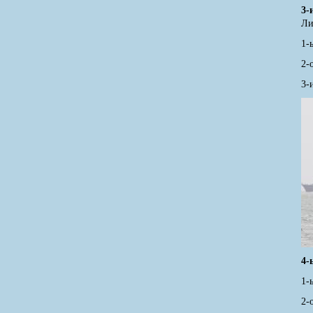
3-
Ли
1-
2-
3-
4-
1-
2-