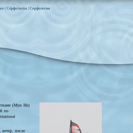
ео
|
Серф-споты
|
Серфология
етнаме (Муи Не)
ий по
national
 ветер, после