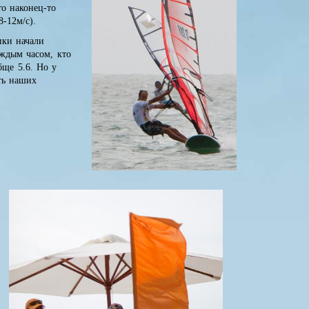
то наконец-то
8-12м/с).
ики начали
аждым часом, кто
бще 5.6. Но у
ить наших