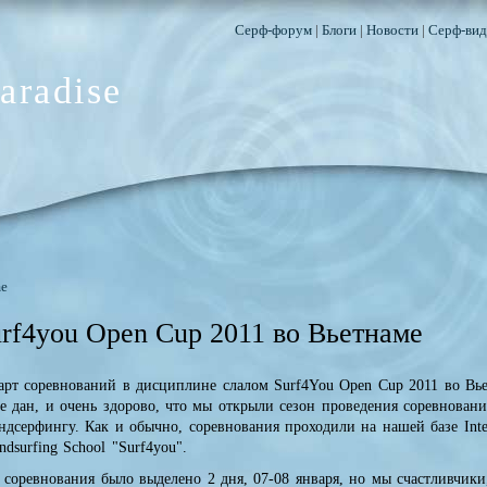
Серф-форум
|
Блоги
|
Новости
|
Серф-вид
aradise
e
rf4you Open Cup 2011 во Вьетнаме
арт соревнований в дисциплине слалом Surf4You Open Cup 2011 во Вь
е дан, и очень здорово, что мы открыли сезон проведения соревнован
ндсерфингу. Как и обычно, соревнования проходили на нашей базе Inter
ndsurfing School "Surf4you".
 соревнования было выделено 2 дня, 07-08 января, но мы счастливчики,