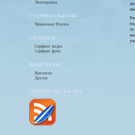
Экипировка
до
мы
соревнования
Ре
по
Чемпионат России
то
галерея
ко
уч
Серфинг видео
Серфинг фото
контакты
Контакты
Друзья
подписка на rss