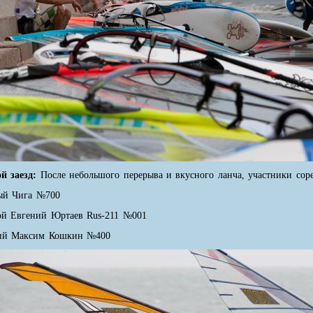
ой заезд:
После небольшого перерыва и вкусного ланча, участники соре
ый Чига №700
ой Евгений Юртаев Rus-211 №001
ий Максим Кошкин №400