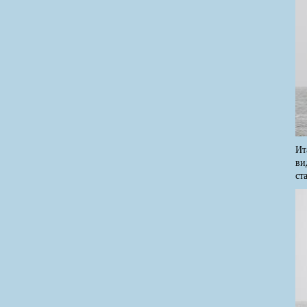
Ит
ви
ст