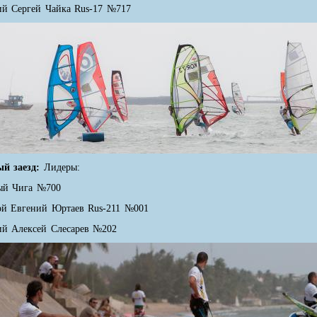
ий Сергей Чайка Rus-17 №717
ый заезд:
Лидеры:
ый Чига №700
ой Евгений Юртаев Rus-211 №001
ий Алексей Слесарев №202