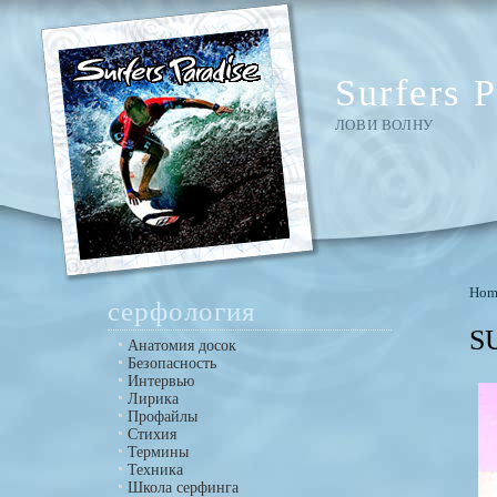
Surfers P
ЛОВИ ВОЛНУ
Hom
серфология
S
Анатомия досок
Безопасность
Интервью
Лирика
Профайлы
Стихия
Термины
Техника
Школа серфинга