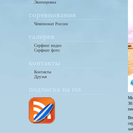
Экипировка
соревнования
Чемпионат России
галерея
Серфинг видео
Серфинг фото
контакты
Контакты
Друзья
подписка на rss
Ми
30
пе
Вп
се
за