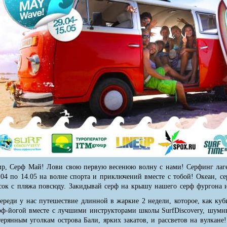
р, Серф Май! Лови свою первую весенюю волну с нами! Серфинг лаг
.04 по 14.05 на волне спорта и приключений вместе с тобой! Океан, се
сок с пляжа повсюду. Закидывай серф на крышу нашего серф фургона
ереди у нас путешествие длинной в жаркие 2 недели, которое, как ку
рф-йогой вместе с лучшими инструкторами школы SurfDiscovery, шумн
терянным уголкам острова Бали, ярких закатов, и рассветов на вулкане