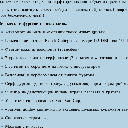
лоснежные пляжи, снорклинг, серф-соревнования и букет из цветов на
ли ты готов вдохнуть воздух свободы и приключений, то xватай шорт
тров бесконечного лета!!!
бив места в фургоне ты получаешь:
Авиабилет на Бали в компании твоих новых друзей;
Размещение в отеле Beach Cotteges в номере 1\2 DBL или 1\2 Tw
Фургон вояж из аэропорта (трансфер);
7 уроков серфинга в серф школе (3 занятия и 4 поездки в “сер
5 занятий по серф-йоге на пляже с инструктором;
Вечеринки и перформансы от пилота фургона;
Серф фургон тур по острову, с русскоговорящим гидом робот
Surf trip на действующий вулкан, втреча рассвета у кратера;
Участие в соревнованиях Surf Van Cup;
«Surfvan guide» карта-гид по вкусным, шумным, куражным зав
Спортивная страховка;
Местная сим карта;