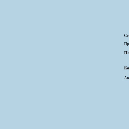
Ст
Пр
По
Ко
Ав