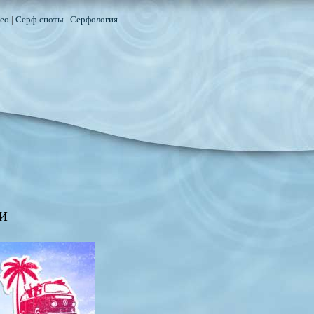
ео
|
Серф-споты
|
Серфология
и