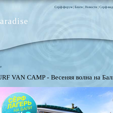
Серф-форум
|
Блоги
|
Новости
|
Серф-вид
aradise
e
URF VAN CAMP - Весеняя волна на Бал