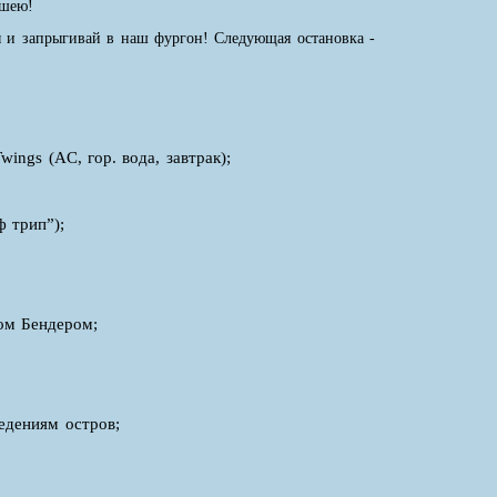
 шею!
ы и запрыгивай в наш фургон! Следующая остановка -
ings (AC, гор. вода, завтрак);
ф трип”);
ом Бендером;
едениям остров;