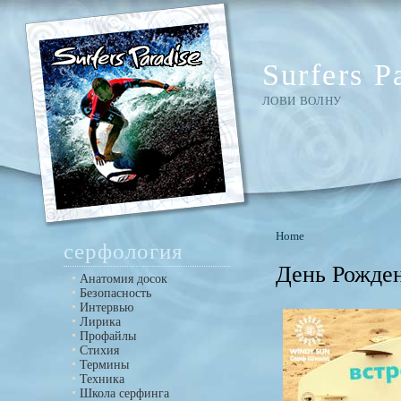
Surfers P
ЛОВИ ВОЛНУ
Home
серфология
День Рожде
Анатомия досок
Безопасность
Интервью
Лирика
Профайлы
Стихия
Термины
Техника
Школа серфинга