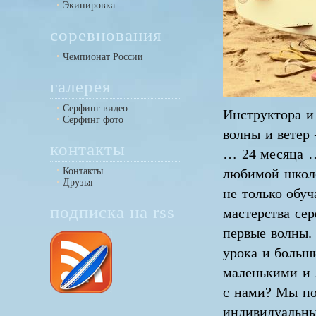
Экипировка
соревнования
Чемпионат России
галерея
Серфинг видео
Инструктора и 
Серфинг фото
волны и ветер
контакты
… 24 месяца …
Контакты
любимой школе
Друзья
не только обуч
подписка на rss
мастерства се
первые волны.
урока и больши
маленькими и 
с нами? Мы по
индивидуальны,