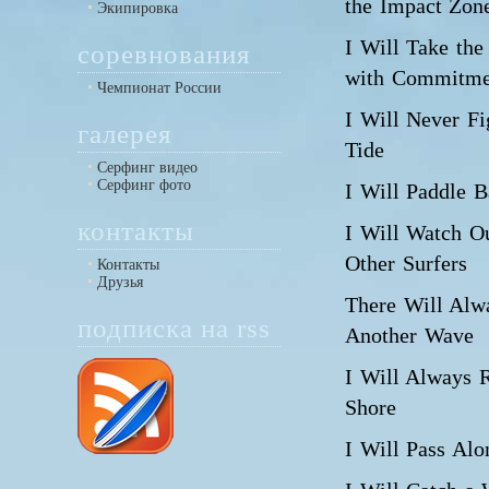
the Impact Zon
Экипировка
I Will Take the
соревнования
with Commitme
Чемпионат России
I Will Never Fi
галерея
Tide
Серфинг видео
Серфинг фото
I Will Paddle 
контакты
I Will Watch Ou
Other Surfers
Контакты
Друзья
There Will Alw
подписка на rss
Another Wave
I Will Always R
Shore
I Will Pass Al