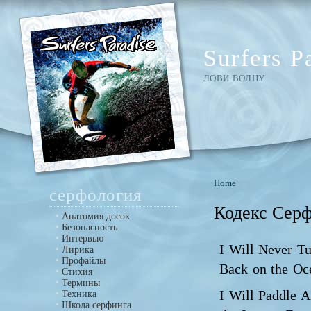
Surfers P
ЛОВИ ВОЛНУ
Home
серфология
Кодекс Серфе
Анатомия досок
Безопасность
Интервью
I Will Never T
Лирика
Профайлы
Back on the Oc
Стихия
Термины
I Will Paddle 
Техника
Школа серфинга