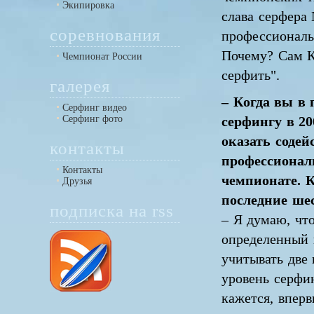
Экипировка
слава серфера 
соревнования
профессиональ
Почему? Сам Ке
Чемпионат России
серфить".
галерея
– Когда вы в 
Серфинг видео
Серфинг фото
серфингу в 20
оказать соде
контакты
профессиональ
Контакты
чемпионате. К
Друзья
последние ше
подписка на rss
– Я думаю, чт
определенный п
учитывать две 
уровень серфин
кажется, впер