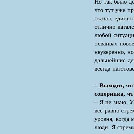
Но так было до
что тут уже пр
сказал, единст
отлично катал
любой ситуации
осваивал новое
неуверенно, н
дальнейшие де
всегда наготов
– Выходит, чт
соперника, ч
– Я не знаю. У
все равно стре
уровня, когда 
люди. Я стреми