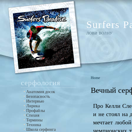
Surfers P
ЛОВИ ВОЛНУ
Home
серфология
Вечный сер
Анатомия досок
Безопасность
Интервью
Про Келли Слей
Лирика
Профайлы
и не стоял на 
Стихия
Термины
мечтает любой
Техника
Школа серфинга
чемпионских т