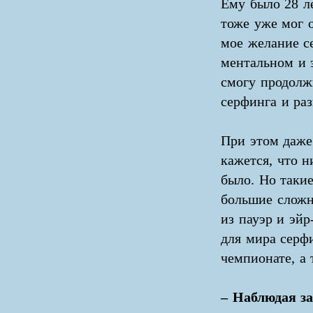
Ему было 28 ле
тоже уже мог о
мое желание се
ментальном и э
смогу продолж
серфинга и раз
При этом даже 
кажется, что н
было. Но таки
большие сложн
из пауэр и эйр
для мира серфи
чемпионате, а 
– Наблюдая з