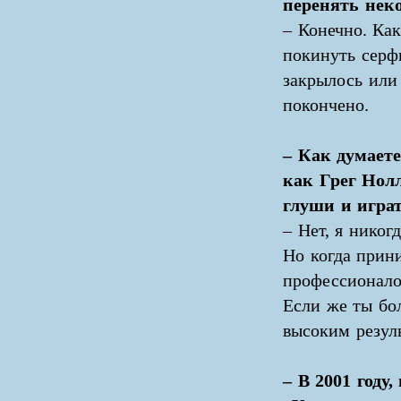
перенять нек
– Конечно. Как
покинуть серфи
закрылось или
покончено.
– Как думаете
как Грег Нолл
глуши и играт
– Нет, я никог
Но когда прин
профессионало
Если же ты бо
высоким резуль
– В 2001 году