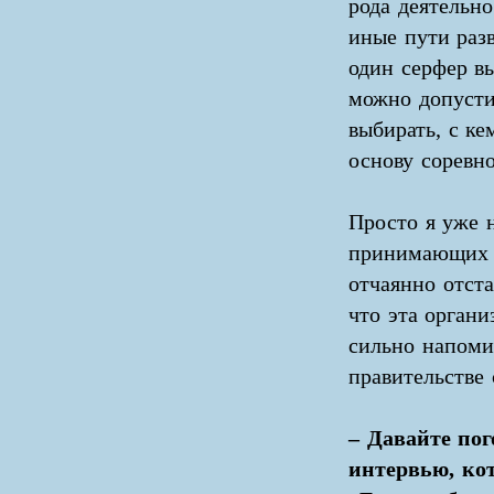
рода деятельн
иные пути раз
один серфер в
можно допусти
выбирать, с к
основу соревн
Просто я уже 
принимающих с
отчаянно отста
что эта орган
сильно напоми
правительстве 
– Давайте пог
интервью, кот