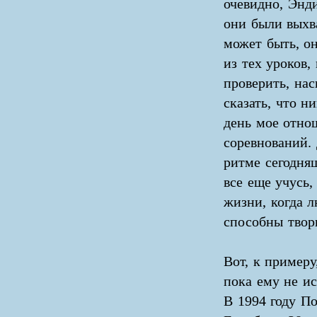
очевидно, Энди
они были выхв
может быть, он
из тех уроков,
проверить, нас
сказать, что н
день мое отнош
соревнований.
ритме сегодняш
все еще учусь,
жизни, когда 
способны твор
Вот, к пример
пока ему не и
В 1994 году П