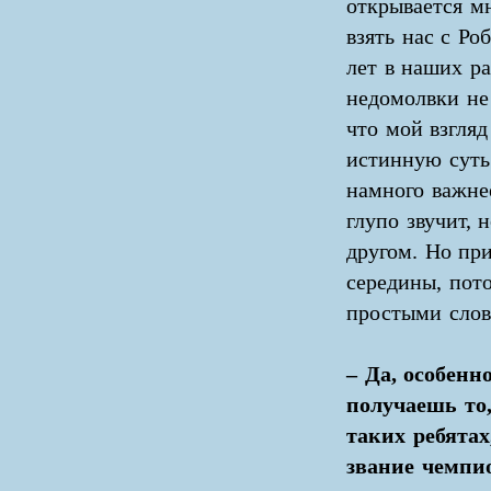
открывается м
взять нас с Р
лет в наших р
недомолвки не
что мой взгляд
истинную суть
намного важне
глупо звучит, 
другом. Но пр
середины, пото
простыми слова
– Да, особенн
получаешь то,
таких ребятах
звание чемпио