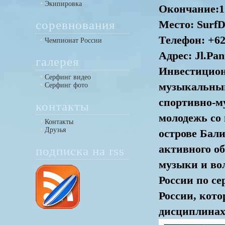
Экипировка
Окончание:1
соревнования
Место: SurfD
Телефон: +6
Чемпионат России
Адрес: Jl.Pan
галерея
Инвестицион
Серфинг видео
музыкальный
Серфинг фото
спортивно-м
контакты
молодежь со 
Контакты
Друзья
острове Бали
активного о
подписка на rss
музыки и во
России по с
России, кот
дисциплинах 