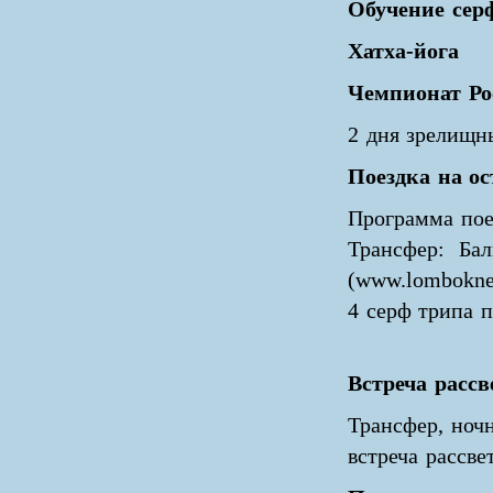
Обучение сер
Хатха-йога
Чемпионат Ро
2 дня зрелищн
Поездка на о
Программа пое
Трансфер: Бал
(www.lomboknet
4 серф трипа 
Встреча рассв
Трансфер, ноч
встреча рассве