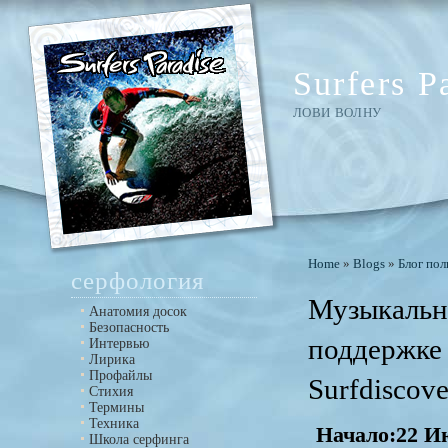
Surfers P
ЛОВИ ВОЛНУ
Home
»
Blogs
»
Блог пол
серфология
Музыкальн
Анатомия досок
Безопасность
поддержке
Интервью
Лирика
Профайлы
Surfdiscov
Стихия
Термины
Техника
Начало:22 И
Школа серфинга