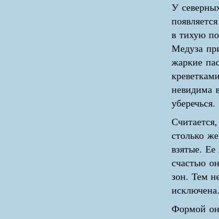
У северных
появляетс
в тихую по
Медуза при
жаркие пас
креветками
невидима в
уберечься.
Считается,
столько же
взятые. Ее
счастью он
зон. Тем н
исключена
Формой он