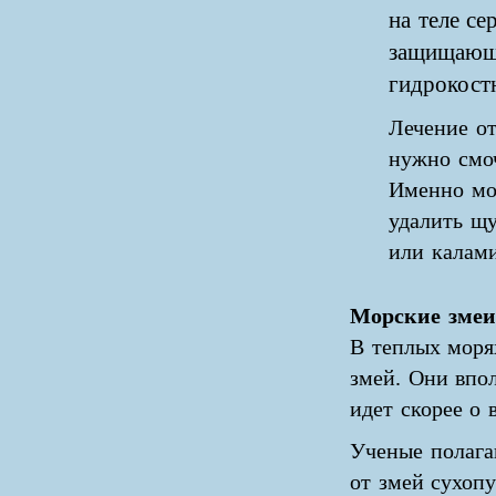
на теле се
защищающи
гидрокост
Лечение от
нужно смо
Именно мор
удалить щу
или калам
Морские змеи
В теплых моря
змей. Они впо
идет скорее о
Ученые полага
от змей сухоп