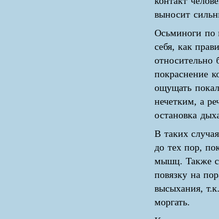
контакт челове
выносит сильн
Осьминоги по 
себя, как прав
относительно 
покраснение к
ощущать покал
нечетким, а ре
остановка дыха
В таких случа
до тех пор, по
мышц. Также 
повязку на по
высыхания, т.к
моргать.