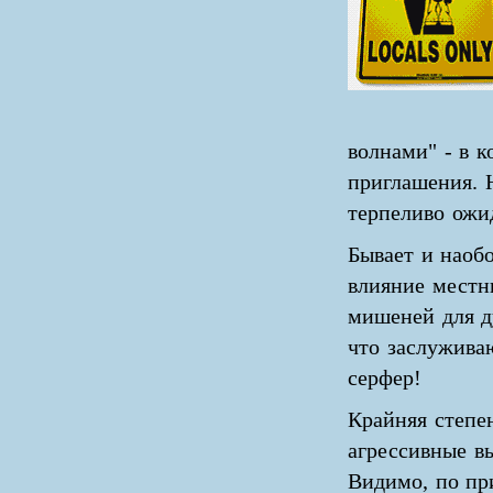
волнами" - в к
приглашения. 
терпеливо ожи
Бывает и наоб
влияние местн
мишеней для д
что заслужива
серфер!
Крайняя степе
агрессивные в
Видимо, по пр