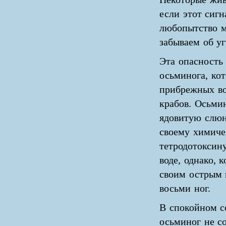
если этот сигн
любопытство м
забываем об у
Эта опасность 
осьминога, ко
прибрежных во
крабов. Осьмин
ядовитую слюн
своему химиче
тетродотоксин
воде, однако, 
своим острым 
восьми ног.
В спокойном с
осьминог не со