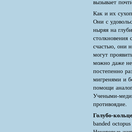
вызывает почт
Как и их сухоп
Они с удоволь
ныряя на глуби
столкновения 
счастью, они н
могут проявит
можно даже не
постепенно ра
мигренями и б
помощи аналог
Учеными-медик
противоядие.
Голубо-кольц
banded octopus
Некоторые жив