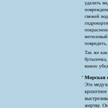
удалить ви
поврежден
свежей вод
гидрокорти
покраснени
метиловый 
повредить,
Так же как
бутылочка,
важно убед
Морская 
Эта
медуза
крохотное
выстрелив
жертву. Он