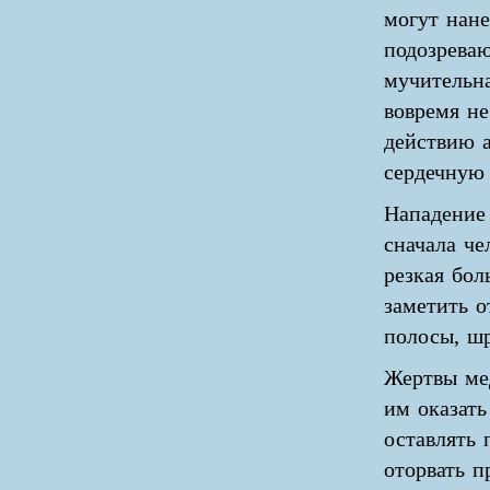
могут нане
подозреваю
мучительна
вовремя не
действию а
сердечную
Нападение
сначала че
резкая бол
заметить о
полосы, шр
Жертвы ме
им оказать
оставлять 
оторвать 