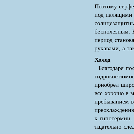
Поэтому серфе
под палящими 
солнцезащитны
бесполезным. 
период станов
рукавами, а т
Холод
Благодаря по
гидрокостюмов
приобрел широ
все хорошо в м
пребыванием в
преохлаждению
к гипотермии.
тщательно сле