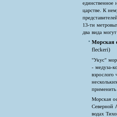
единственное 
царстве. К не
представителе
13-ти метровы
два вида могут
Морская 
fleckeri)
"Укус" мор
- медуза-к
взрослого 
нескольких
применить
Морская ос
Северной 
водах Тихо