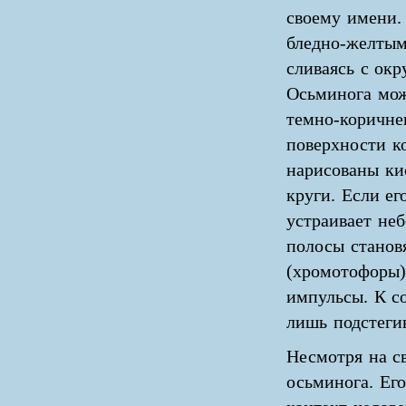
своему имени.
бледно-желтым
сливаясь с ок
Осьминога мож
темно-коричнев
поверхности к
нарисованы ки
круги. Если ег
устраивает не
полосы станов
(хромотофоры)
импульсы. К со
лишь подстеги
Несмотря на с
осьминога. Его