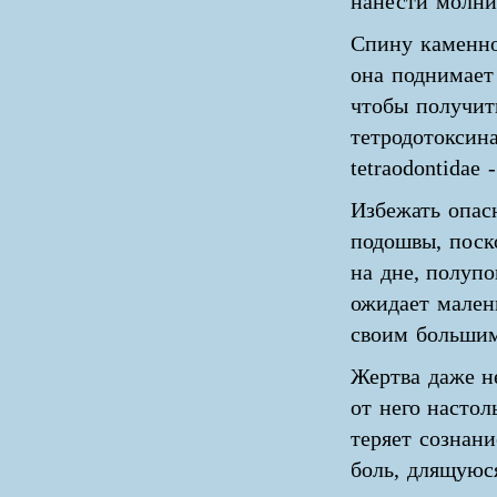
нанести молни
Спину каменно
она поднимает
чтобы получить
тетродотоксина
tetraodontidae 
Избежать опас
подошвы, поск
на дне, полупо
ожидает мален
своим большим
Жертва даже не
от него настол
теряет сознан
боль, длящуюс