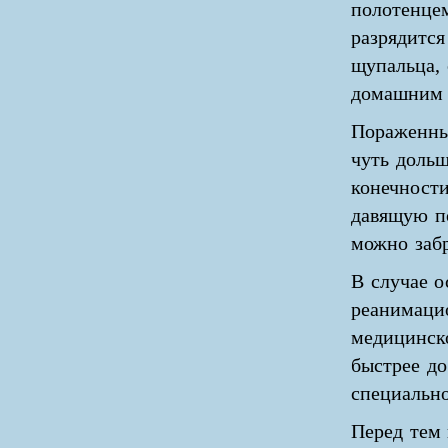
полотенце
разрядится
щупальца, 
домашним 
Пораженны
чуть доль
конечности
давящую по
можно заб
В случае о
реанимаци
медицинск
быстрее до
специально
Перед тем 