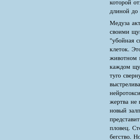
которой от
длиной до 
Медуза акт
своими щу
"убойная с
клеток. Эт
животном 
каждом щуп
туго сверн
выстрелива
нейротокси
жертва не 
новый залп
представит
пловец. Ст
бегство. Н