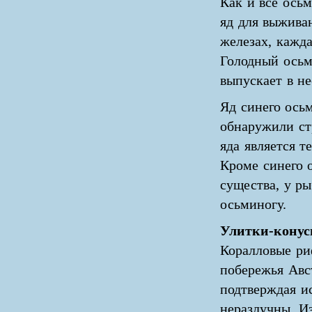
Как и все осьм
яд для выжива
железах, кажда
Голодный осьми
выпускает в не
Яд синего ось
обнаружили ст
яда является 
Кроме синего 
существа, у ры
осьминогу.
Улитки-кону
Коралловые ри
побережья Авс
подтверждая ис
неразлучны. И