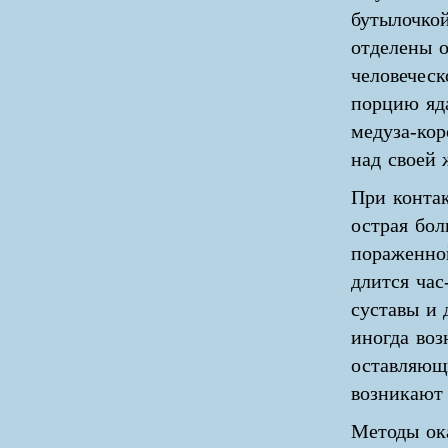
бутылочко
отделены о
человеческ
порцию яда
медуза-кор
над своей 
При контак
острая бол
пораженной
длится час
суставы и 
иногда воз
оставляющ
возникают 
Методы ок