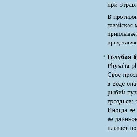
при отрав
В противо
гавайская 
приплывает
представля
Голубая 
Physalia ph
Свое проз
в воде он
рыбий пуз
гроздьев:
Иногда ее 
ее длинно
плавает п