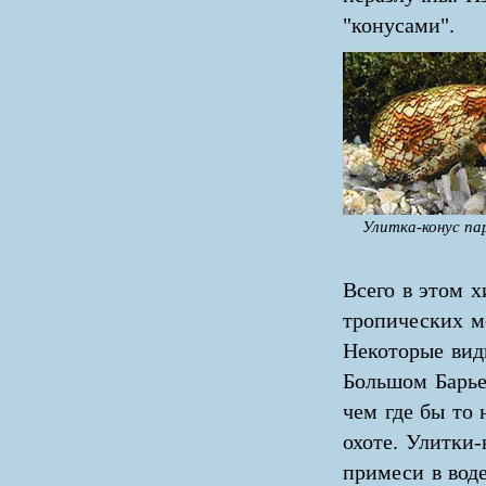
"конусами".
Улитка-конус па
Всего в этом 
тропических м
Некоторые вид
Большом Барье
чем где бы то
охоте. Улитки
примеси в вод