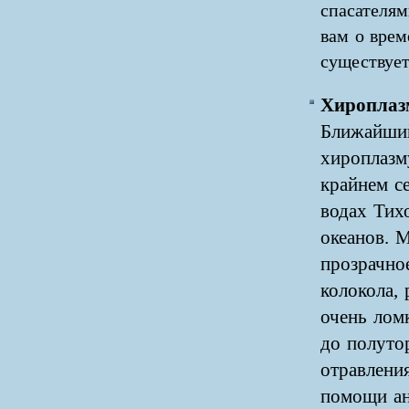
спасателя
вам о врем
существуе
Хироплаз
Ближайший
хироплазму
крайнем се
водах Тих
океанов. 
прозрачно
колокола, 
очень лом
до полуто
отравлени
помощи ан