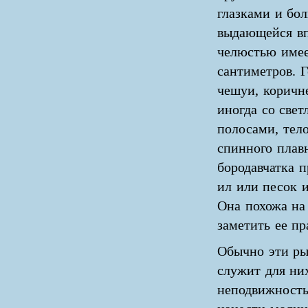
глазками и бо
выдающейся в
челюстью имее
сантиметров. Г
чешуи, коричне
иногда со све
полосами, тел
спинного плав
бородавчатка п
ил или песок и
Она похожа на
заметить ее п
Обычно эти ры
служит для ни
неподвижность