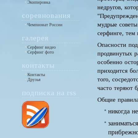
Экипировка
недругов, кото
соревнования
"Предупрежден 
мудрые советы
Чемпионат России
серфинге, тем 
галерея
Опасности под
Серфинг видео
Серфинг фото
продвинутых р
особенно осто
контакты
приходится бол
Контакты
того, сосредо
Друзья
часто теряют б
подписка на rss
Общие правила
никогда н
заниматься
прибрежно