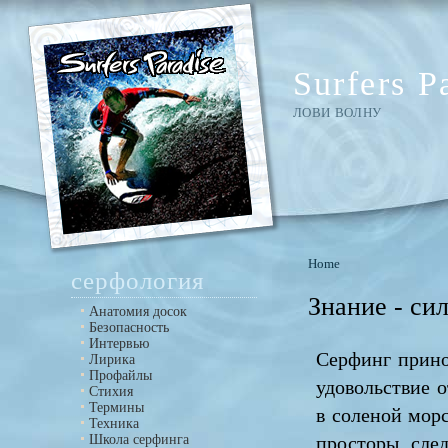
Surfers P
ЛОВИ ВОЛНУ
Home
серфология
Знание - си
Анатомия досок
Безопасность
Интервью
Серфинг прино
Лирика
Профайлы
удовольствие 
Стихия
Термины
в соленой морс
Техника
Школа серфинга
просторы, сле