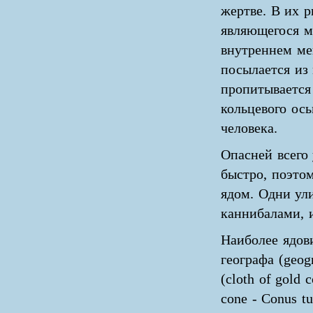
жертве. В их р
являющегося м
внутреннем меш
посылается из
пропитывается
кольцевого ос
человека.
Опасней всего
быстро, поэто
ядом. Одни ули
каннибалами, 
Наиболее ядов
географа (geog
(cloth of gold 
cone - Conus t