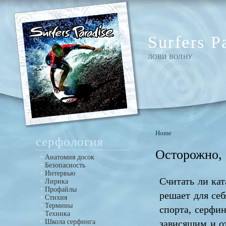
Surfers P
ЛОВИ ВОЛНУ
Home
серфология
Осторожно,
Анатомия досок
Безопасность
Интервью
Считать ли ка
Лирика
Профайлы
решает для себ
Стихия
Термины
спорта, серфи
Техника
Школа серфинга
зависящим и от