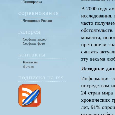
Экипировка
В 2000 году а
соревнования
исследования,
Чемпионат России
часто получае
обстоятельств.
галерея
момента, испо
Серфинг видео
Серфинг фото
претерпели зн
считать актуа
контакты
эту весьма лю
Контакты
Друзья
Исходные да
подписка на rss
Информация соб
посредством ин
24 стран мира
хронических т
лет, 91% опро
отнесли себя к