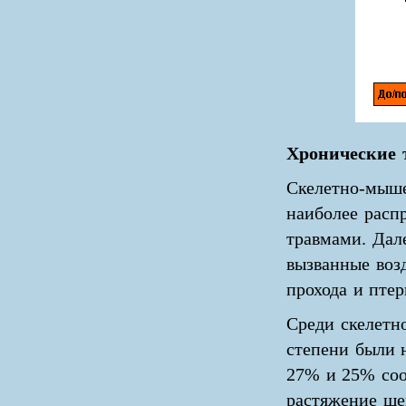
Хронические
Скелетно-мыше
наиболее расп
травмами. Дал
вызванные воз
прохода и пте
Среди скелетн
степени были 
27% и 25% соо
растяжение ше