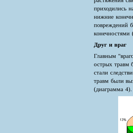
растяжения св
приходились на
нижние конечн
повреждений б
конечностями 
Друг и враг
Главным "враго
острых травм 
стали следстви
травм были вы
(диаграмма 4).